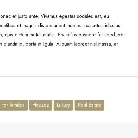
Donec et justo ante. Vivamus egestas sodales est, eu
tibus et magnis dis parturient montes, nascetur ridiculus
um, quis dictum metus mattis. Phasellus posuere felis sed eros
 blandit id, porta in ligula. Aliquam laoreet nisl massa, at
for families
Houzez
Luxury
Real Estate