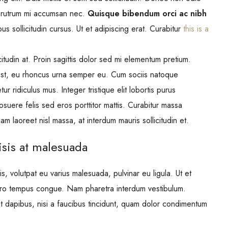
is rutrum mi accumsan nec.
Quisque bibendum orci ac nibh
s sollicitudin cursus. Ut et adipiscing erat. Curabitur
this is a
itudin at. Proin sagittis dolor sed mi elementum pretium.
est, eu rhoncus urna semper eu. Cum sociis natoque
r ridiculus mus. Integer tristique elit lobortis purus
suere felis sed eros porttitor mattis. Curabitur massa
uam laoreet nisl massa, at interdum mauris sollicitudin et.
lisis at malesuada
is, volutpat eu varius malesuada, pulvinar eu ligula. Ut et
ibero tempus congue. Nam pharetra interdum vestibulum.
t dapibus, nisi a faucibus tincidunt, quam dolor condimentum