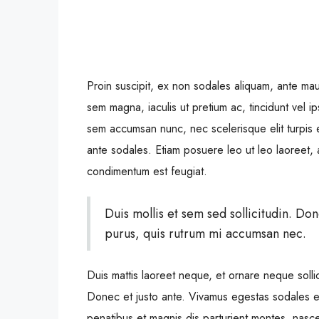
Proin suscipit, ex non sodales aliquam, ante maur
sem magna, iaculis ut pretium ac, tincidunt vel 
sem accumsan nunc, nec scelerisque elit turpis e
ante sodales. Etiam posuere leo ut leo laoreet, a 
condimentum est feugiat.
Duis mollis et sem sed sollicitudin. Do
purus, quis rutrum mi accumsan nec.
Duis mattis laoreet neque, et ornare neque sollic
Donec et justo ante. Vivamus egestas sodales 
penatibus et magnis dis parturient montes, nascetu