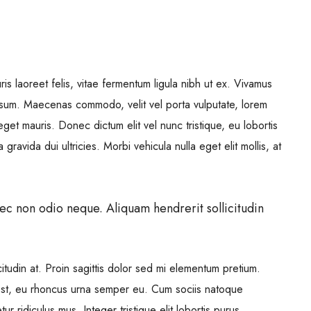
is laoreet felis, vitae fermentum ligula nibh ut ex. Vivamus
ipsum. Maecenas commodo, velit vel porta vulputate, lorem
get mauris. Donec dictum elit vel nunc tristique, eu lobortis
gravida dui ultricies. Morbi vehicula nulla eget elit mollis, at
nec non odio neque. Aliquam hendrerit sollicitudin
itudin at. Proin sagittis dolor sed mi elementum pretium.
est, eu rhoncus urna semper eu. Cum sociis natoque
r ridiculus mus. Integer tristique elit lobortis purus