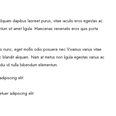
iquam dapibus laoreet purus, vitae iaculis eros egestas ac.
ntum sit amet ligula. Maecenas venenatis eros quis porta
o nunc, eget mollis odio posuere nec.Vivamus varius vitae
c blandit aliquam. Nam at metus non ligula egestas varius ac
dui id nulla bibendum elementum.
dipiscing elit.
tuer adipiscing elit.