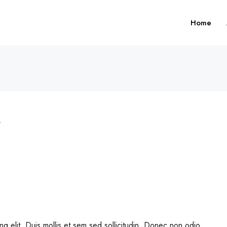
Home
e
ng elit. Duis mollis et sem sed sollicitudin. Donec non odio