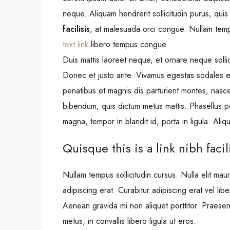
neque. Aliquam hendrerit sollicitudin purus, qu
facilisis
, at malesuada orci congue. Nullam tempu
text link
libero tempus congue.
Duis mattis laoreet neque, et ornare neque sollic
Donec et justo ante. Vivamus egestas sodales 
penatibus et magnis dis parturient montes, nascetu
bibendum, quis dictum metus mattis. Phasellus po
magna, tempor in blandit id, porta in ligula. Aliq
Quisque this is a link nibh faci
Nullam tempus sollicitudin cursus. Nulla elit maur
adipiscing erat. Curabitur adipiscing erat vel l
Aenean gravida mi non aliquet porttitor. Praesen
metus, in convallis libero ligula ut eros.